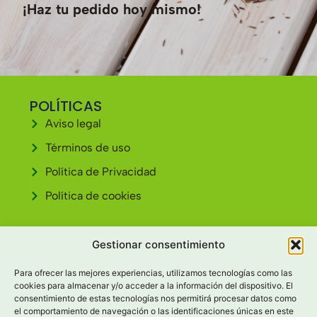
¡Haz tu pedido hoy mismo!
POLÍTICAS
Aviso legal
Términos de uso
Política de Privacidad
Política de cookies
CONTACTO
Gestionar consentimiento
Av. Cardenal Cisneros, 30 34004 - PALENCIA
Para ofrecer las mejores experiencias, utilizamos tecnologías como las
979 69 11 59
cookies para almacenar y/o acceder a la información del dispositivo. El
consentimiento de estas tecnologías nos permitirá procesar datos como
info@tescamellia.com
el comportamiento de navegación o las identificaciones únicas en este