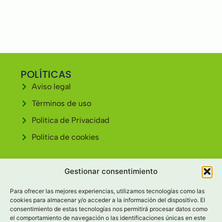
POLÍTICAS
Aviso legal
Términos de uso
Política de Privacidad
Política de cookies
CONTACTO
Gestionar consentimiento
Av. Cardenal Cisneros, 30 34004 - PALENCIA
Para ofrecer las mejores experiencias, utilizamos tecnologías como las
979 69 11 59
cookies para almacenar y/o acceder a la información del dispositivo. El
consentimiento de estas tecnologías nos permitirá procesar datos como
info@tescamellia.com
el comportamiento de navegación o las identificaciones únicas en este