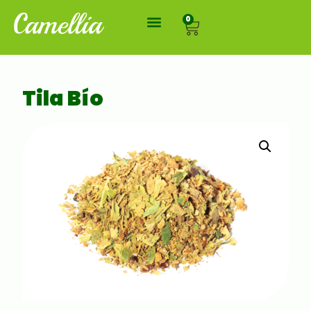
0
Tila Bío