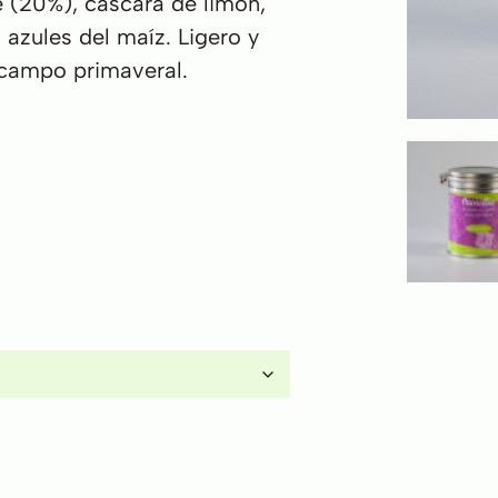
 (20%), cáscara de limón,
 azules del maíz. Ligero y
 campo primaveral.