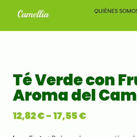
QUIÉNES SOMO
Té Verde con Fr
Aroma del Ca
12,82
€
-
17,55
€