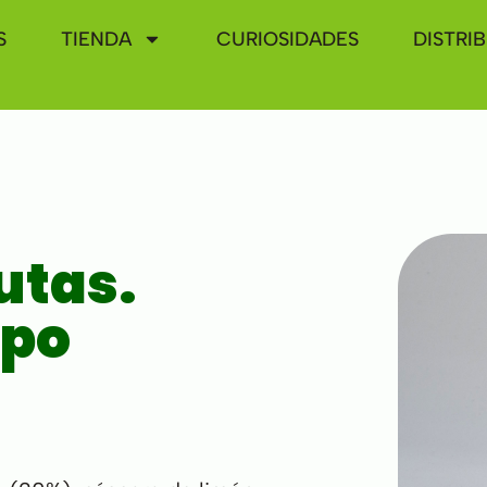
S
TIENDA
CURIOSIDADES
DISTRI
utas.
mpo