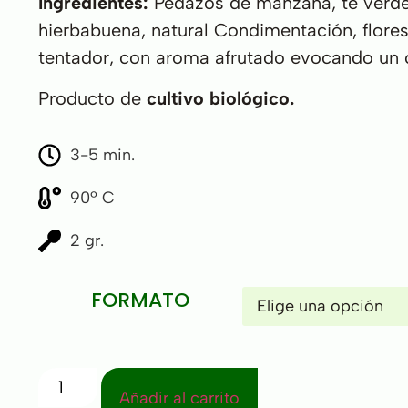
Ingredientes:
Pedazos de manzana, té verde
hierbabuena, natural Condimentación, flores
tentador, con aroma afrutado evocando un
Producto de
cultivo biológico.
3-5 min.
90º C
2 gr.
FORMATO
Añadir al carrito