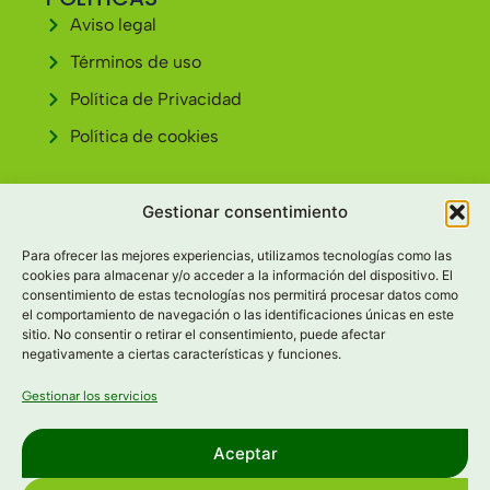
Aviso legal
Términos de uso
Política de Privacidad
Política de cookies
CONTACTO
Gestionar consentimiento
Av. Cardenal Cisneros, 30 34004 - PALENCIA
Para ofrecer las mejores experiencias, utilizamos tecnologías como las
979 69 11 59
cookies para almacenar y/o acceder a la información del dispositivo. El
consentimiento de estas tecnologías nos permitirá procesar datos como
info@tescamellia.com
el comportamiento de navegación o las identificaciones únicas en este
sitio. No consentir o retirar el consentimiento, puede afectar
negativamente a ciertas características y funciones.
Gestionar los servicios
Aceptar
Grupo Antena
Diseño web /