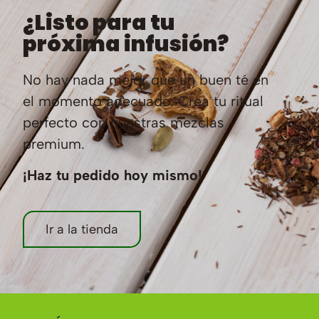
¿Listo para tu
próxima infusión?
No hay nada mejor que un buen té en
el momento adecuado. Crea tu ritual
perfecto con nuestras mezclas
premium.
¡Haz tu pedido hoy mismo!
Ir a la tienda