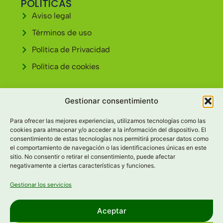
POLÍTICAS
Aviso legal
Términos de uso
Política de Privacidad
Política de cookies
CONTACTO
Gestionar consentimiento
Av. Cardenal Cisneros, 30 34004 - PALENCIA
Para ofrecer las mejores experiencias, utilizamos tecnologías como las
979 69 11 59
cookies para almacenar y/o acceder a la información del dispositivo. El
consentimiento de estas tecnologías nos permitirá procesar datos como
info@tescamellia.com
el comportamiento de navegación o las identificaciones únicas en este
sitio. No consentir o retirar el consentimiento, puede afectar
negativamente a ciertas características y funciones.
Gestionar los servicios
Aceptar