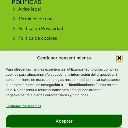
POLÍTICAS
Aviso legal
Términos de uso
Política de Privacidad
Política de cookies
CONTACTO
Gestionar consentimiento
Av. Cardenal Cisneros, 30 34004 - PALENCIA
Para ofrecer las mejores experiencias, utilizamos tecnologías como las
979 69 11 59
cookies para almacenar y/o acceder a la información del dispositivo. El
consentimiento de estas tecnologías nos permitirá procesar datos como
info@tescamellia.com
el comportamiento de navegación o las identificaciones únicas en este
sitio. No consentir o retirar el consentimiento, puede afectar
negativamente a ciertas características y funciones.
Gestionar los servicios
Aceptar