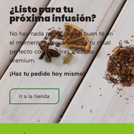
¿Listo para tu
próxima infusión?
No hay nada mejor que un buen té en
el momento adecuado. Crea tu ritual
perfecto con nuestras mezclas
premium.
¡Haz tu pedido hoy mismo!
Ir a la tienda